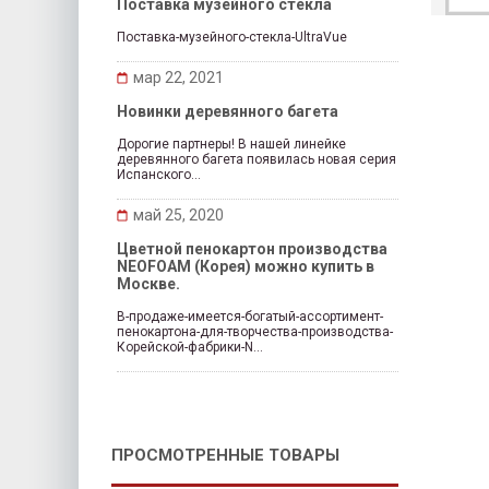
Поставка музейного стекла
Поставка-музейного-стекла-UltraVue
мар 22, 2021
Новинки деревянного багета
Дорогие партнеры! В нашей линейке
деревянного багета появилась новая серия
Испанского...
май 25, 2020
Цветной пенокартон производства
NEOFOAM (Корея) можно купить в
Москве.
В-продаже-имеется-богатый-ассортимент-
пенокартона-для-творчества-производства-
Корейской-фабрики-N...
ПРОСМОТРЕННЫЕ ТОВАРЫ