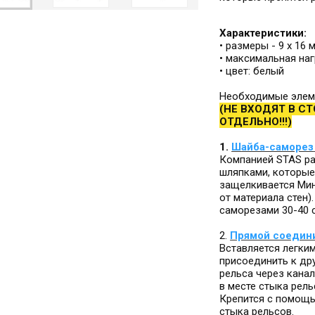
Характеристики:
• размеры - 9 х 16 
• максимальная наг
• цвет: белый
Необходимые элем
(НЕ ВХОДЯТ В С
ОТДЕЛЬНО!!!)
1.
Ш
айба-саморез
Компанией STAS р
шляпками, которые 
защелкивается Мин
от материала стен
саморезами 30-40 
2.
Прямой соедини
Вставляется легки
присоединить к др
рельса через канал
в месте стыка рель
Крепится с помощью
стыка рельсов.