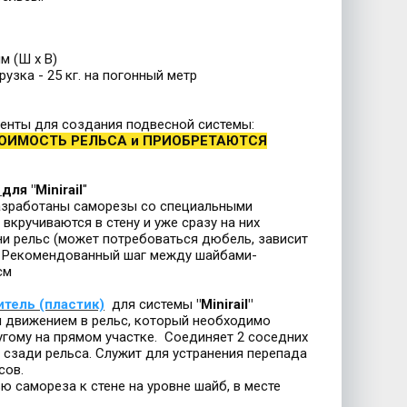
мм (Ш х В)
рузка - 25 кг. на погонный метр
енты для создания подвесной системы:
ТОИМОСТЬ РЕЛЬСА и ПРИОБРЕТАЮТСЯ
для "Minirail
"
азработаны саморезы со специальными
вкручиваются в стену и уже сразу на них
и рельс (может потребоваться дюбель, зависит
). Рекомендованный шаг между шайбами-
см
тель (пластик)
для системы
"Minirail"
м движением в рельс, который необходимо
угому на прямом участке. Соединяет 2 соседних
 сзади рельса. Служит для устранения перепада
сов.
 самореза к стене на уровне шайб, в месте