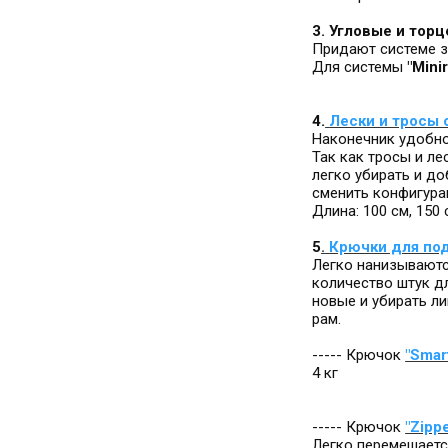
3. Угловые и тор
Придают системе 
Для системы
"Minir
4.
Лески и тросы 
Наконечник удобно
Так как тросы и ле
легко убирать и до
сменить конфигура
Длина: 100 см, 150 
5
.
Крючки для под
Легко нанизываютс
количество штук дл
новые и убирать л
рам.
----- Крючок
"Smar
4 кг
----- Крючок
"Zippe
Легко перемешается