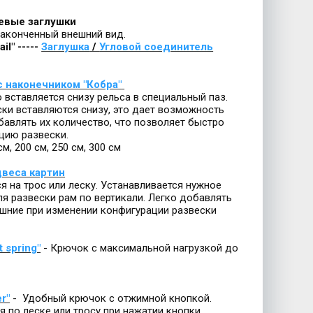
цевые заглушки
законченный внешний вид.
ail" -----
Заглушка
/
Угловой соединитель
с наконечником "Кобра"
 вставляется снизу рельса в специальный паз.
ски вставляются снизу, это дает возможность
бавлять их количество, что позволяет быстро
цию развески.
см, 200 см, 250 см, 300 см
веса картин
я на трос или леску. Устанавливается нужное
я развески рам по вертикали. Легко добавлять
ишние при изменении конфигурации развески
t spring"
- Крючок с максимальной нагрузкой до
r"
- Удобный крючок с отжимной кнопкой.
 по леске или тросу при нажатии кнопки.