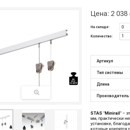
Цена:
2 038
0
На складе:
Количество:
Артикул
Тип системы
Длина
Производитель
STAS "Minirail"
– э
мм, практически н
установке, благод
которые крепятся 