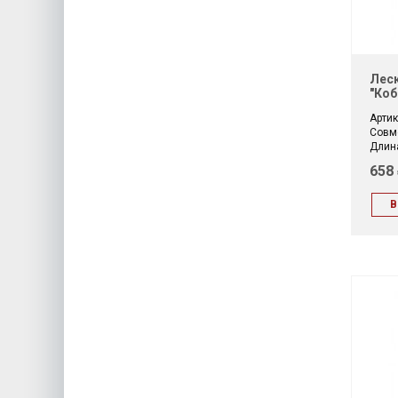
Леск
"коб
Артик
Совм
Длина
658
В