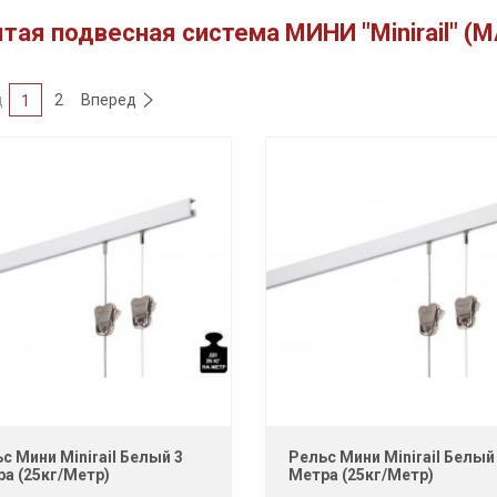
тая подвесная система МИНИ "Minirail" (M
д
2
Вперед
1
с Мини Minirail Белый 3
Рельс Мини Minirail Белый
а (25кг/метр)
Метра (25кг/метр)