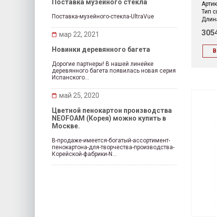
Поставка музейного стекла
Артик
Тип с
Поставка-музейного-стекла-UltraVue
Длина
305
мар 22, 2021
Новинки деревянного багета
В
Дорогие партнеры! В нашей линейке
деревянного багета появилась новая серия
Испанского...
май 25, 2020
Цветной пенокартон производства
NEOFOAM (Корея) можно купить в
Москве.
В-продаже-имеется-богатый-ассортимент-
пенокартона-для-творчества-производства-
Корейской-фабрики-N...