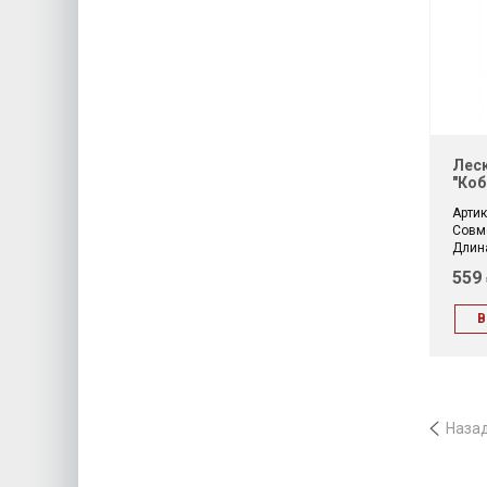
Леск
"коб
Артик
Совм
Длина
559
В
Наза