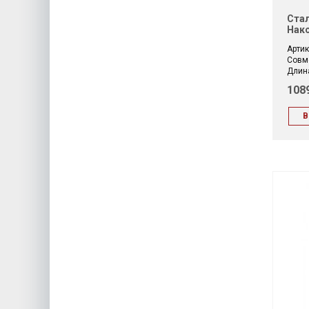
Стал
Нако
Артик
Совм
Длина
108
В