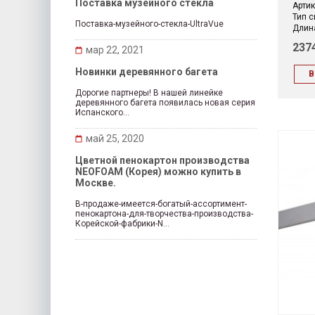
Поставка музейного стекла
Артик
Тип с
Поставка-музейного-стекла-UltraVue
Длина
237
мар 22, 2021
Новинки деревянного багета
В
Дорогие партнеры! В нашей линейке
деревянного багета появилась новая серия
Испанского...
май 25, 2020
Цветной пенокартон производства
NEOFOAM (Корея) можно купить в
Москве.
В-продаже-имеется-богатый-ассортимент-
пенокартона-для-творчества-производства-
Корейской-фабрики-N...