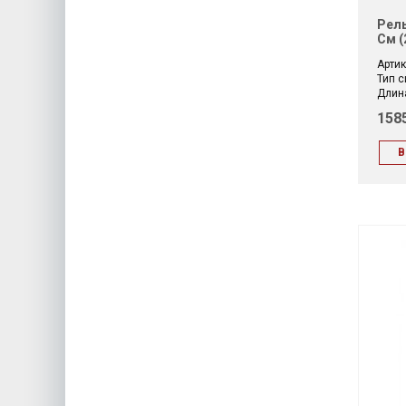
Рель
См (2
Артик
Тип с
Длина
158
В