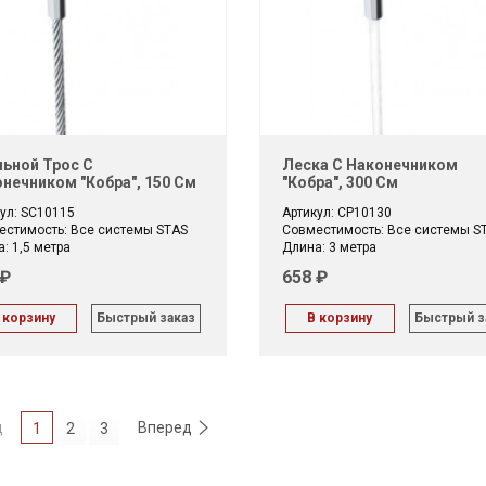
ьной Трос С
Леска С Наконечником
нечником "Кобра", 150 См
"кобра", 300 См
ул: SC10115
Артикул: CP10130
естимость: Все системы STAS
Совместимость: Все системы S
: 1,5 метра
Длина: 3 метра
 ₽
658 ₽
 корзину
Быстрый заказ
В корзину
Быстрый з
д
Вперед
1
2
3