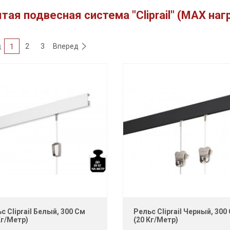
тая подвесная система "Cliprail" (MAX наг
д
2
3
Вперед
1
с Cliprail Белый, 300 См
Рельс Cliprail Черный, 300
Кг/метр)
(20 Кг/метр)