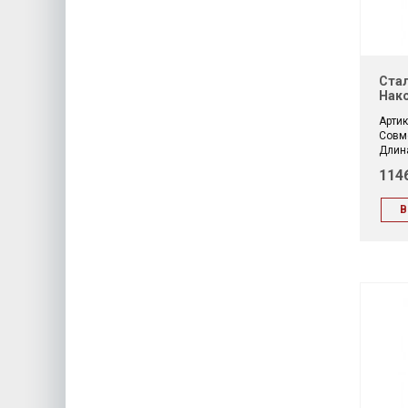
Стал
Нако
Артик
Совм
Длина
114
В