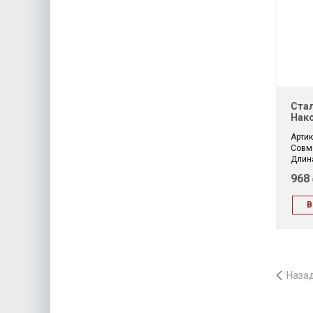
Стал
Нако
Артик
Совм
Длина
968
В
Наза