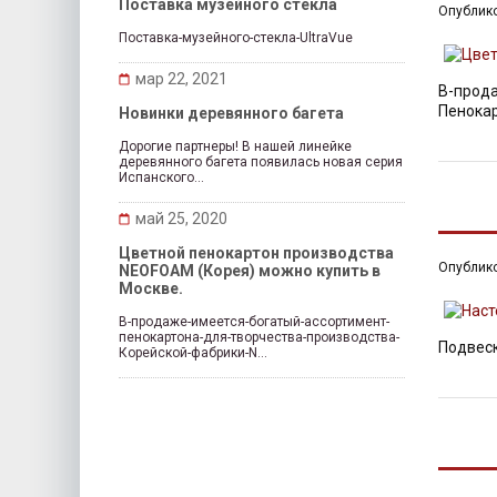
Поставка музейного стекла
Опублик
Поставка-музейного-стекла-UltraVue
мар 22, 2021
В-прод
Пенока
Новинки деревянного багета
Дорогие партнеры! В нашей линейке
деревянного багета появилась новая серия
Испанского...
НАСТЕ
май 25, 2020
Цветной пенокартон производства
Опублик
NEOFOAM (Корея) можно купить в
Москве.
В-продаже-имеется-богатый-ассортимент-
пенокартона-для-творчества-производства-
Подвеск
Корейской-фабрики-N...
КРЕПЛ