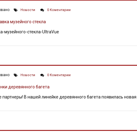
овано
Новости
0 Коментарии
а-музейного-стекла-UltraVue
КИ ДЕРЕВЯННОГО БАГЕТА
овано
Новости
0 Коментарии
 партнеры! В нашей линейке деревянного багета появилась новая 
ОЙ ПЕНОКАРТОН ПРОИЗВОДСТВА NEOFOAM (КОРЕЯ) МОЖН