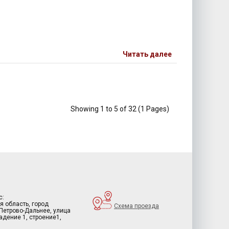
Читать далее
Showing 1 to 5 of 32 (1 Pages)
с:
я область, город
Схема проезда
 Петрово-Дальнее, улица
дение 1, строение1,