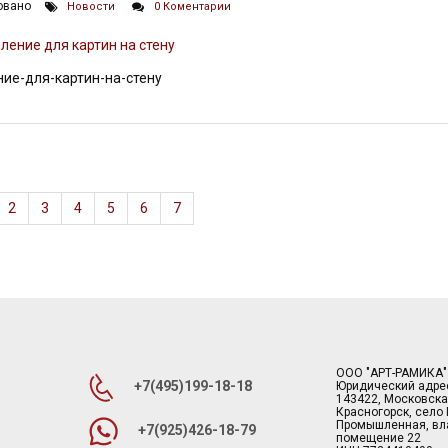
овано
Новости
0 Коментарии
ие-для-картин-на-стену
2
3
4
5
6
7
ООО "АРТ-РАМИКА"
+7(495)199-18-18
Юридический адре
143422, Московска
Красногорск, село
Промышленная, вла
+7(925)426-18-79
помещение 22