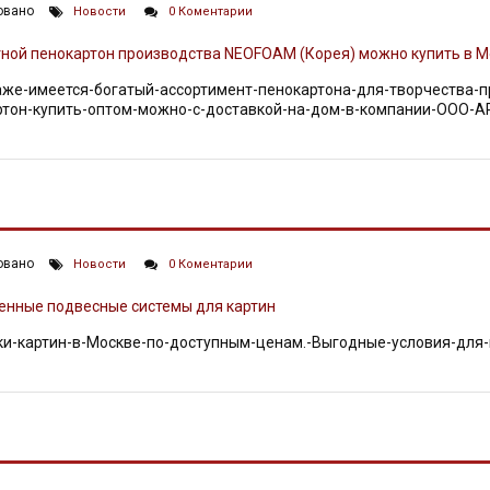
овано
Новости
0 Коментарии
аже-имеется-богатый-ассортимент-пенокартона-для-творчества-
ртон-купить-оптом-можно-с-доставкой-на-дом-в-компании-ООО-
ННЫЕ ПОДВЕСНЫЕ СИСТЕМЫ ДЛЯ КАРТИН
овано
Новости
0 Коментарии
и-картин-в-Москве-по-доступным-ценам.-Выгодные-условия-для-
ЕНИЕ ДЛЯ КАРТИН НА СТЕНУ