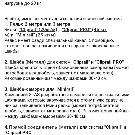
нагрузка до 20 кг
Необходимые элементы для создания подвесной системы:
1. Рельс 2 метра или 3 метра
Виды:
"Cliprail" (20кг/м
)
,
"Cliprail PRO" (45 кг/
м)
и
"Minirail" (25 кг/м
)
Рельс имеет сзади специальный канал, с помощью,
которого он защелкивается на заранее закрепленные
шайбы.
2.
Шайб
а
(Металл
)
для систем
"Cliprail" и "Cliprail PRO"
Шайба крепится к стене обыкновенным саморезом (может
потребоваться дюбель, зависит от материала стен).
Рекомендованный шаг между шайбами 30-40 см
3.
Шайба-саморез для "Minirai
l
"
Компанией STAS разработаны саморезы со специальными
шляпками, которые вкручиваются в стену и уже сразу на
них защелкивается Мини рельс (может потребоваться
дюбель, зависит от материала стен). Рекомендованный шаг
между шайбами-саморезами 30-40 см
4.
Прямой соединитель (металл)
для систем
"Cliprail" и
"Cliprail PRO"