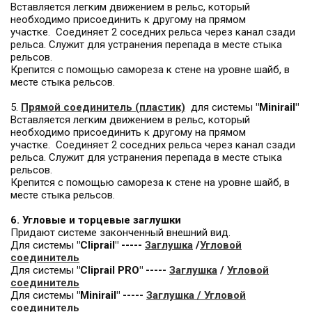
Вставляется легким движением в рельс, который
необходимо присоединить к другому на прямом
участке. Соединяет 2 соседних рельса через канал сзади
рельса. Служит для устранения перепада в месте стыка
рельсов.
Крепится с помощью самореза к стене на уровне шайб, в
месте стыка рельсов.
5.
Прямой соединитель (пластик)
для системы
"Minirail"
Вставляется легким движением в рельс, который
необходимо присоединить к другому на прямом
участке. Соединяет 2 соседних рельса через канал сзади
рельса. Служит для устранения перепада в месте стыка
рельсов.
Крепится с помощью самореза к стене на уровне шайб, в
месте стыка рельсов.
6. Угловые и торцевые заглушки
Придают системе законченный внешний вид.
Для системы
"Cliprail" -----
Заглушк
а
/
Угловой
соединител
ь
Для системы
"Cliprail PRO" -----
Заглушк
а
/
Угловой
соединител
ь
Для системы
"Minirail" -----
Заглушк
а
/
Угловой
соединител
ь