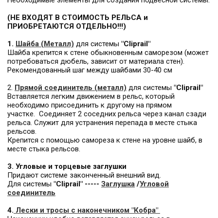
Необходимые элементы для создания подвесной системы:
(НЕ ВХОДЯТ В СТОИМОСТЬ РЕЛЬСА и
ПРИОБРЕТАЮТСЯ ОТДЕЛЬНО!!!)
1.
Шайба
(Металл)
для системы
"Cliprail"
Шайба крепится к стене обыкновенным саморезом (может
потребоваться дюбель, зависит от материала стен).
Рекомендованный шаг между шайбами 30-40 см
2.
Прямой соединитель (металл)
для системы
"Cliprail"
Вставляется легким движением в рельс, который
необходимо присоединить к другому на прямом
участке. Соединяет 2 соседних рельса через канал сзади
рельса. Служит для устранения перепада в месте стыка
рельсов.
Крепится с помощью самореза к стене на уровне шайб, в
месте стыка рельсов.
3. Угловые и торцевые заглушки
Придают системе законченный внешний вид.
Для системы
"Cliprail" -----
Заглушка
/
Угловой
соединитель
4.
Лески и тросы с наконечником "Кобра"