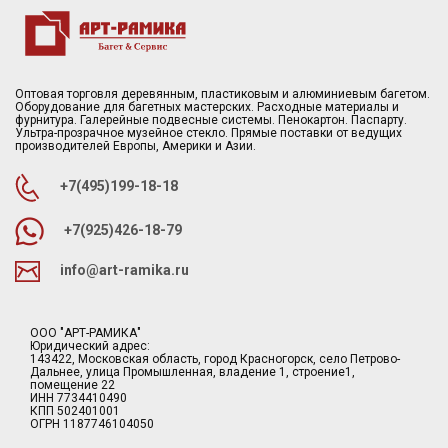
Оптовая торговля деревянным, пластиковым и алюминиевым багетом.
Оборудование для багетных мастерских. Расходные материалы и
фурнитура. Галерейные подвесные системы. Пенокартон. Паспарту.
Ультра-прозрачное музейное стекло. Прямые поставки от ведущих
производителей Европы, Америки и Азии.
+7(495)199-18-18
+7(925)426-18-79
info@art-ramika.ru
ООО "АРТ-РАМИКА"
Юридический адрес:
143422, Московская область, город Красногорск, село Петрово-
Дальнее, улица Промышленная, владение 1, строение1,
помещение 22
ИНН 7734410490
КПП 502401001
ОГРН 1187746104050