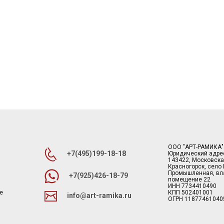
ООО "АРТ-РАМИКА"
+7(495)199-18-18
Юридический адре
143422, Московска
Красногорск, село
Промышленная, вла
+7(925)426-18-79
помещение 22
ИНН 7734410490
е
КПП 502401001
info@art-ramika.ru
ОГРН 11877461040