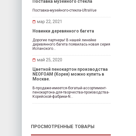
Поставка музейного стекла
Поставка-музейного-стекла-UltraVue
мар 22, 2021
Новинки деревянного багета
Дорогие партнеры! В нашей линейке
деревянного багета появилась новая серия
Испанского...
май 25, 2020
Цветной пенокартон производства
NEOFOAM (Корея) можно купить в
Москве.
В-продаже-имеется-богатый-ассортимент-
пенокартона-для-творчества-производства-
Корейской-фабрики-N...
ПРОСМОТРЕННЫЕ ТОВАРЫ