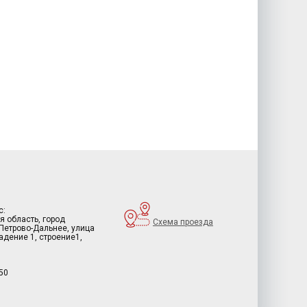
с:
я область, город
Схема проезда
 Петрово-Дальнее, улица
дение 1, строение1,
50