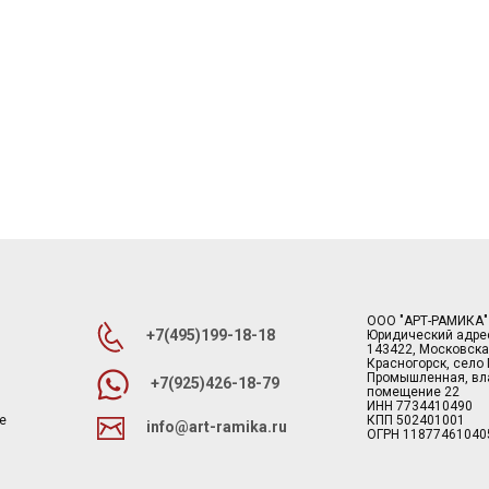
ООО "АРТ-РАМИКА"
+7(495)199-18-18
Юридический адре
143422, Московска
Красногорск, село
Промышленная, вла
+7(925)426-18-79
помещение 22
ИНН 7734410490
е
КПП 502401001
info@art-ramika.ru
ОГРН 11877461040