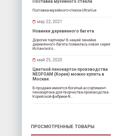
Поставка музейного стекла
Поставка-музейного-стекла-UltraVue
мар 22, 2021
Новинки деревянного багета
Дорогие партнеры! В нашей линейке
деревянного багета появилась новая серия
Испанского...
май 25, 2020
Цветной пенокартон производства
NEOFOAM (Корея) можно купить в
Москве.
В-продаже-имеется-богатый-ассортимент-
пенокартона-для-творчества-производства-
Корейской-фабрики-N...
ПРОСМОТРЕННЫЕ ТОВАРЫ