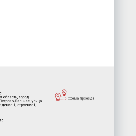
с:
я область, город
Схема проезда
 Петрово-Дальнее, улица
дение 1, строение1,
50