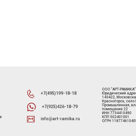
ООО "АРТ-РАМИКА"
+7(495)199-18-18
Юридический адре
143422, Московска
Красногорск, село
Промышленная, вла
+7(925)426-18-79
помещение 22
ИНН 7734410490
е
КПП 502401001
info@art-ramika.ru
ОГРН 11877461040