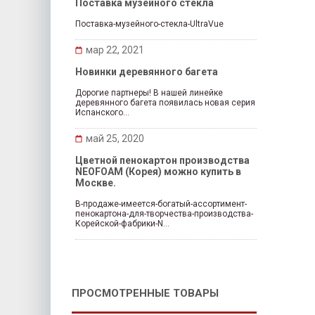
Поставка музейного стекла
Поставка-музейного-стекла-UltraVue
мар 22, 2021
Новинки деревянного багета
Дорогие партнеры! В нашей линейке
деревянного багета появилась новая серия
Испанского...
май 25, 2020
Цветной пенокартон производства
NEOFOAM (Корея) можно купить в
Москве.
В-продаже-имеется-богатый-ассортимент-
пенокартона-для-творчества-производства-
Корейской-фабрики-N...
ПРОСМОТРЕННЫЕ ТОВАРЫ