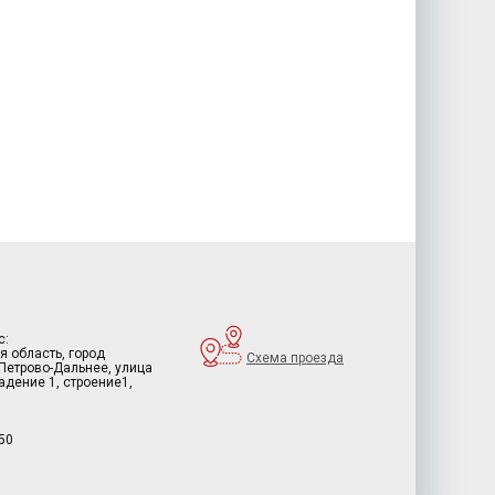
с:
я область, город
Схема проезда
 Петрово-Дальнее, улица
дение 1, строение1,
50