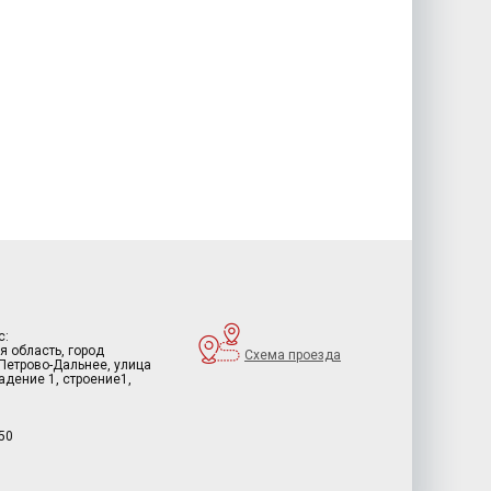
с:
я область, город
Схема проезда
 Петрово-Дальнее, улица
дение 1, строение1,
50