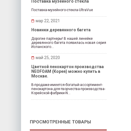
Поставка музейного стекла
Поставка-музейного-стекла-UltraVue
мар 22, 2021
Новинки деревянного багета
Дорогие партнеры! В нашей линейке
деревянного багета появилась новая серия
Испанского...
май 25, 2020
Цветной пенокартон производства
NEOFOAM (Корея) можно купить в
Москве.
В-продаже-имеется-богатый-ассортимент-
пенокартона-для-творчества-производства-
Корейской-фабрики-N...
ПРОСМОТРЕННЫЕ ТОВАРЫ