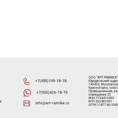
ООО "АРТ-РАМИКА"
+7(495)199-18-18
Юридический адре
143422, Московска
Красногорск, село
Промышленная, вла
+7(925)426-18-79
помещение 22
ИНН 7734410490
е
КПП 502401001
info@art-ramika.ru
ОГРН 11877461040