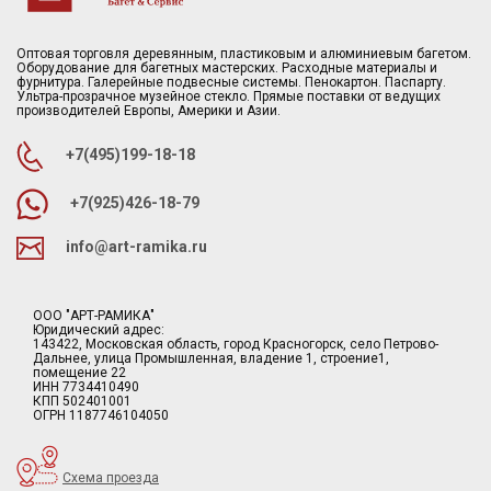
Оптовая торговля деревянным, пластиковым и алюминиевым багетом.
Оборудование для багетных мастерских. Расходные материалы и
фурнитура. Галерейные подвесные системы. Пенокартон. Паспарту.
Ультра-прозрачное музейное стекло. Прямые поставки от ведущих
производителей Европы, Америки и Азии.
+7(495)199-18-18
+7(925)426-18-79
info@art-ramika.ru
ООО "АРТ-РАМИКА"
Юридический адрес:
143422, Московская область, город Красногорск, село Петрово-
Дальнее, улица Промышленная, владение 1, строение1,
помещение 22
ИНН 7734410490
КПП 502401001
ОГРН 1187746104050
Схема проезда