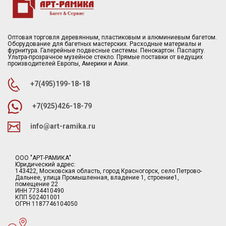
Оптовая торговля деревянным, пластиковым и алюминиевым багетом.
Оборудование для багетных мастерских. Расходные материалы и
фурнитура. Галерейные подвесные системы. Пенокартон. Паспарту.
Ультра-прозрачное музейное стекло. Прямые поставки от ведущих
производителей Европы, Америки и Азии.
+7(495)199-18-18
+7(925)426-18-79
info@art-ramika.ru
ООО "АРТ-РАМИКА"
Юридический адрес:
143422, Московская область, город Красногорск, село Петрово-
Дальнее, улица Промышленная, владение 1, строение1,
помещение 22
ИНН 7734410490
КПП 502401001
ОГРН 1187746104050