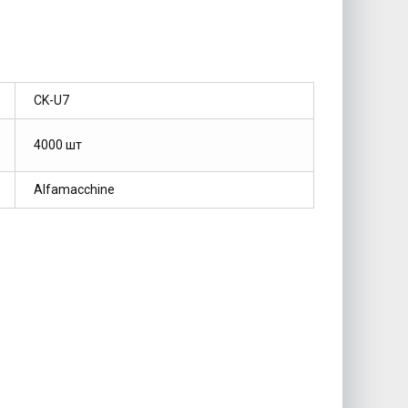
СK-U7
4000 шт
Alfamacchine