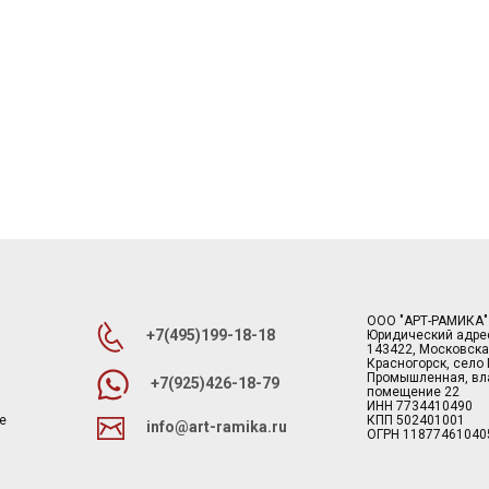
ООО "АРТ-РАМИКА"
+7(495)199-18-18
Юридический адре
143422, Московска
Красногорск, село
Промышленная, вла
+7(925)426-18-79
помещение 22
ИНН 7734410490
е
КПП 502401001
info@art-ramika.ru
ОГРН 11877461040