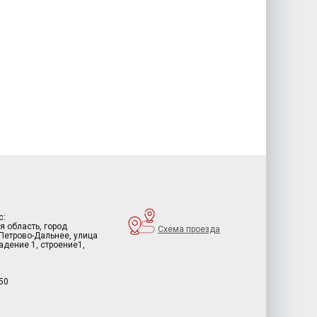
с:
я область, город
Схема проезда
 Петрово-Дальнее, улица
дение 1, строение1,
50