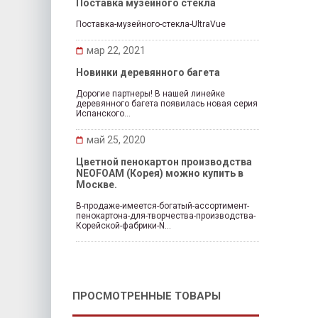
Поставка музейного стекла
Поставка-музейного-стекла-UltraVue
мар 22, 2021
Новинки деревянного багета
Дорогие партнеры! В нашей линейке
деревянного багета появилась новая серия
Испанского...
май 25, 2020
Цветной пенокартон производства
NEOFOAM (Корея) можно купить в
Москве.
В-продаже-имеется-богатый-ассортимент-
пенокартона-для-творчества-производства-
Корейской-фабрики-N...
ПРОСМОТРЕННЫЕ ТОВАРЫ