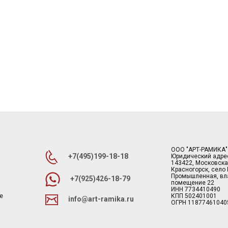
ООО "АРТ-РАМИКА"
+7(495)199-18-18
Юридический адре
143422, Московска
Красногорск, село
Промышленная, вла
+7(925)426-18-79
помещение 22
ИНН 7734410490
е
КПП 502401001
info@art-ramika.ru
ОГРН 11877461040