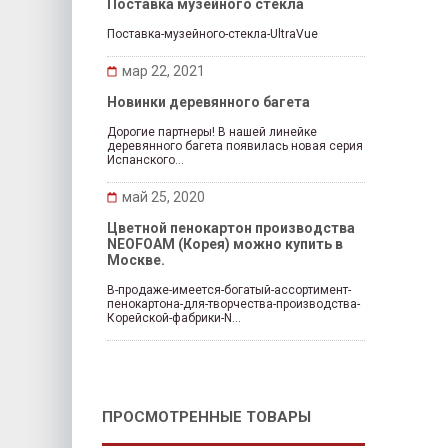
Поставка музейного стекла
Поставка-музейного-стекла-UltraVue
мар 22, 2021
Новинки деревянного багета
Дорогие партнеры! В нашей линейке
деревянного багета появилась новая серия
Испанского...
май 25, 2020
Цветной пенокартон производства
NEOFOAM (Корея) можно купить в
Москве.
В-продаже-имеется-богатый-ассортимент-
пенокартона-для-творчества-производства-
Корейской-фабрики-N...
ПРОСМОТРЕННЫЕ ТОВАРЫ