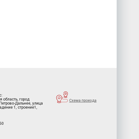
с:
я область, город
Схема проезда
 Петрово-Дальнее, улица
дение 1, строение1,
50