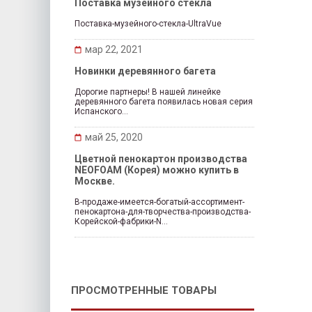
Поставка музейного стекла
Поставка-музейного-стекла-UltraVue
мар 22, 2021
Новинки деревянного багета
Дорогие партнеры! В нашей линейке
деревянного багета появилась новая серия
Испанского...
май 25, 2020
Цветной пенокартон производства
NEOFOAM (Корея) можно купить в
Москве.
В-продаже-имеется-богатый-ассортимент-
пенокартона-для-творчества-производства-
Корейской-фабрики-N...
ПРОСМОТРЕННЫЕ ТОВАРЫ