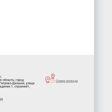
с:
я область, город
Схема проезда
 Петрово-Дальнее, улица
дение 1, строение1,
50