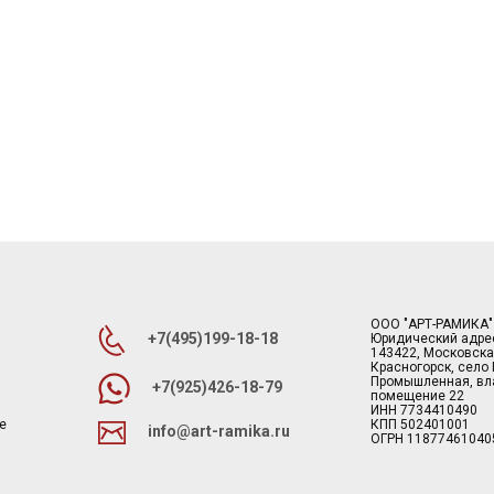
ООО "АРТ-РАМИКА"
+7(495)199-18-18
Юридический адре
143422, Московска
Красногорск, село
Промышленная, вла
+7(925)426-18-79
помещение 22
ИНН 7734410490
е
КПП 502401001
info@art-ramika.ru
ОГРН 11877461040