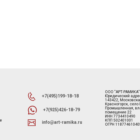
ООО "АРТ-РАМИКА"
+7(495)199-18-18
Юридический адре
143422, Московска
Красногорск, село
Промышленная, вла
+7(925)426-18-79
помещение 22
ИНН 7734410490
е
КПП 502401001
info@art-ramika.ru
ОГРН 11877461040