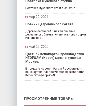
Поставка музейного стекла
Поставка-музейного-стекла-UltraVue
мар 22, 2021
Новинки деревянного багета
Дорогие партнеры! В нашей линейке
деревянного багета появилась новая серия
Испанского...
май 25, 2020
Цветной пенокартон производства
NEOFOAM (Корея) можно купить в
Москве.
В-продаже-имеется-богатый-ассортимент-
пенокартона-для-творчества-производства-
Корейской-фабрики-N...
ПРОСМОТРЕННЫЕ ТОВАРЫ