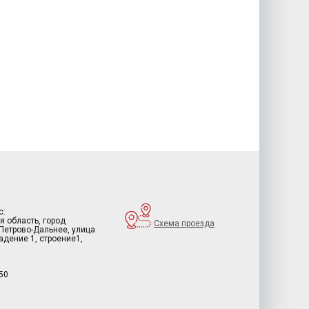
с:
я область, город
Схема проезда
 Петрово-Дальнее, улица
дение 1, строение1,
50