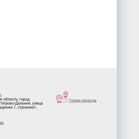
с:
я область, город
Схема проезда
 Петрово-Дальнее, улица
дение 1, строение1,
50