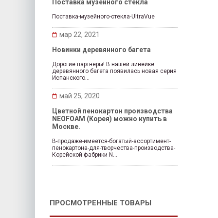
Поставка музейного стекла
Поставка-музейного-стекла-UltraVue
мар 22, 2021
Новинки деревянного багета
Дорогие партнеры! В нашей линейке
деревянного багета появилась новая серия
Испанского...
май 25, 2020
Цветной пенокартон производства
NEOFOAM (Корея) можно купить в
Москве.
В-продаже-имеется-богатый-ассортимент-
пенокартона-для-творчества-производства-
Корейской-фабрики-N...
ПРОСМОТРЕННЫЕ ТОВАРЫ