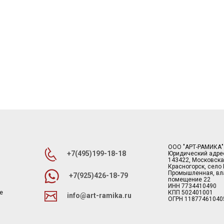
ООО "АРТ-РАМИКА"
+7(495)199-18-18
Юридический адре
143422, Московска
Красногорск, село
Промышленная, вла
+7(925)426-18-79
помещение 22
ИНН 7734410490
е
КПП 502401001
info@art-ramika.ru
ОГРН 11877461040