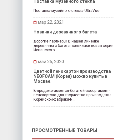
Поставка музейного стекла
Поставка-музейного-стекла-UltraVue
мар 22, 2021
Новинки деревянного багета
Дорогие партнеры! В нашей линейке
деревянного багета появилась новая серия
Испанского...
май 25, 2020
Цветной пенокартон производства
NEOFOAM (Корея) можно купить в
Москве.
В-продаже-имеется-богатый-ассортимент-
пенокартона-для-творчества-производства-
Корейской-фабрики-N...
ПРОСМОТРЕННЫЕ ТОВАРЫ