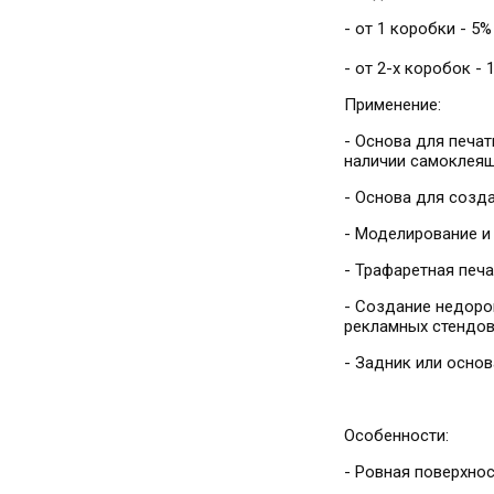
- от 1 коробки - 5
- от 2-х коробок - 
Применение:
- Основа для печат
наличии самоклеящ
- Основа для созд
- Моделирование и
- Трафаретная печа
- Создание недоро
рекламных стендов
- Задник или осно
Особенности:
- Ровная поверхно