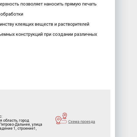
верхность позволяет наносить прямую печать
и обработки
шинству клеящих веществ и растворителей
ъемных конструкций при создании различных
с:
я область, город
Схема проезда
 Петрово-Дальнее, улица
дение 1, строение1,