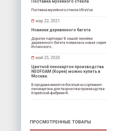
Поставка музейного стекла
Поставка-музейного-стекла-UltraVue
мар 22, 2021
Новинки деревянного багета
Дорогие партнеры! В нашей линейке
деревянного багета появилась новая серия
Испанского...
май 25, 2020
Цветной пенокартон производства
NEOFOAM (Корея) можно купить в
Москве.
В-продаже-имеется-богатый-ассортимент-
пенокартона-для-творчества-производства-
Корейской-фабрики-N...
ПРОСМОТРЕННЫЕ ТОВАРЫ