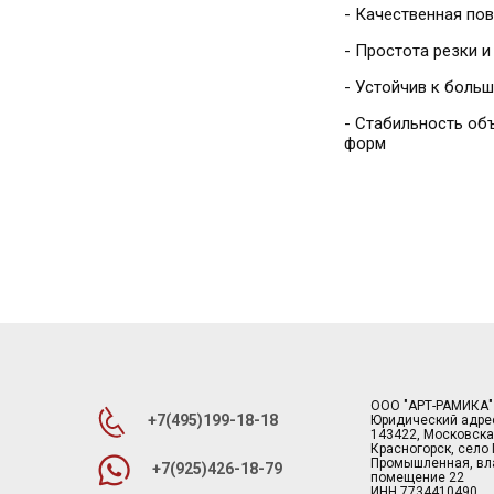
- Качественная по
- Простота резки 
- Устойчив к боль
- Стабильность об
форм
ООО "АРТ-РАМИКА"
+7(495)199-18-18
Юридический адре
143422, Московска
Красногорск, село
Промышленная, вла
+7(925)426-18-79
помещение 22
ИНН 7734410490