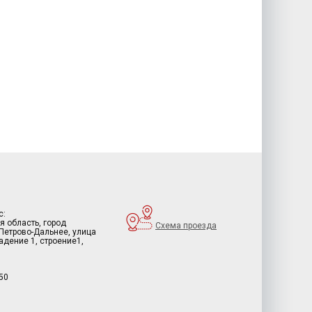
с:
я область, город
Схема проезда
 Петрово-Дальнее, улица
дение 1, строение1,
50