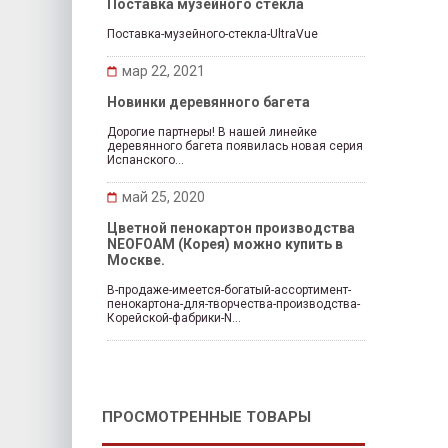
Поставка музейного стекла
Поставка-музейного-стекла-UltraVue
мар 22, 2021
Новинки деревянного багета
Дорогие партнеры! В нашей линейке
деревянного багета появилась новая серия
Испанского...
май 25, 2020
Цветной пенокартон производства
NEOFOAM (Корея) можно купить в
Москве.
В-продаже-имеется-богатый-ассортимент-
пенокартона-для-творчества-производства-
Корейской-фабрики-N...
ПРОСМОТРЕННЫЕ ТОВАРЫ