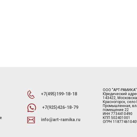
ООО "АРТ-РАМИКА"
+7(495)199-18-18
Юридический адре
143422, Московска
Красногорск, село
Промышленная, вла
+7(925)426-18-79
помещение 22
ИНН 7734410490
е
КПП 502401001
info@art-ramika.ru
ОГРН 11877461040