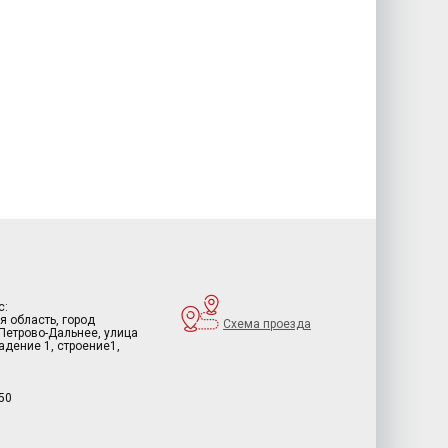
с:
я область, город
Схема проезда
 Петрово-Дальнее, улица
дение 1, строение1,
50