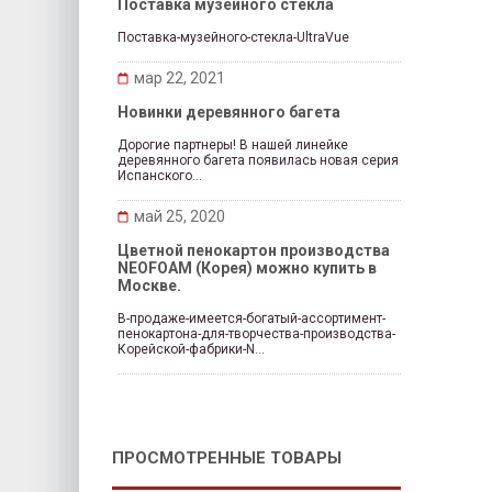
Поставка музейного стекла
Поставка-музейного-стекла-UltraVue
мар 22, 2021
Новинки деревянного багета
Дорогие партнеры! В нашей линейке
деревянного багета появилась новая серия
Испанского...
май 25, 2020
Цветной пенокартон производства
NEOFOAM (Корея) можно купить в
Москве.
В-продаже-имеется-богатый-ассортимент-
пенокартона-для-творчества-производства-
Корейской-фабрики-N...
ПРОСМОТРЕННЫЕ ТОВАРЫ