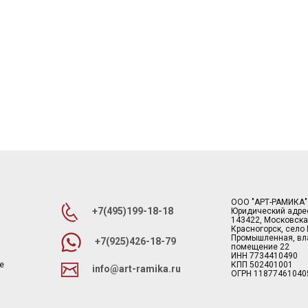
ООО "АРТ-РАМИКА"
+7(495)199-18-18
Юридический адре
143422, Московска
Красногорск, село
Промышленная, вла
+7(925)426-18-79
помещение 22
ИНН 7734410490
е
КПП 502401001
info@art-ramika.ru
ОГРН 11877461040