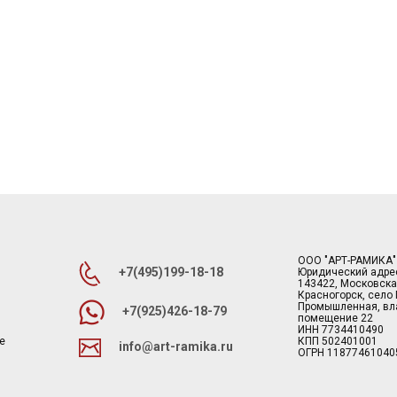
ООО "АРТ-РАМИКА"
+7(495)199-18-18
Юридический адре
143422, Московска
Красногорск, село
Промышленная, вла
+7(925)426-18-79
помещение 22
ИНН 7734410490
е
КПП 502401001
info@art-ramika.ru
ОГРН 11877461040