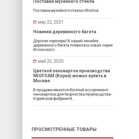
Поставка музейного стекла
Поставка-музейного-стекла-UltraVue
мар 22, 2021
Новинки деревянного багета
Дорогие партнеры! В нашей линейке
деревянного багета появилась новая серия
Испанского...
май 25, 2020
Цветной пенокартон производства
NEOFOAM (Корея) можно купить в
Москве.
В-продаже-имеется-богатый-ассортимент-
пенокартона-для-творчества-производства-
Корейской-фабрики-N...
ПРОСМОТРЕННЫЕ ТОВАРЫ