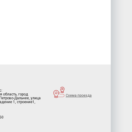
с:
я область, город
Схема проезда
 Петрово-Дальнее, улица
дение 1, строение1,
50