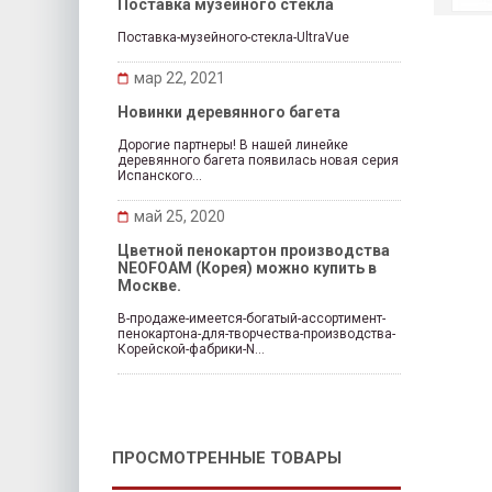
Поставка музейного стекла
Поставка-музейного-стекла-UltraVue
мар 22, 2021
Новинки деревянного багета
Дорогие партнеры! В нашей линейке
деревянного багета появилась новая серия
Испанского...
май 25, 2020
Цветной пенокартон производства
NEOFOAM (Корея) можно купить в
Москве.
В-продаже-имеется-богатый-ассортимент-
пенокартона-для-творчества-производства-
Корейской-фабрики-N...
ПРОСМОТРЕННЫЕ ТОВАРЫ