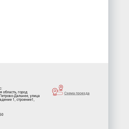
с:
я область, город
Схема проезда
 Петрово-Дальнее, улица
дение 1, строение1,
50