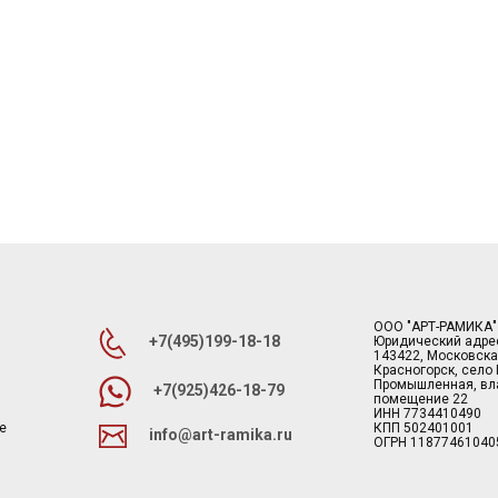
ООО "АРТ-РАМИКА"
+7(495)199-18-18
Юридический адре
143422, Московска
Красногорск, село
Промышленная, вла
+7(925)426-18-79
помещение 22
ИНН 7734410490
е
КПП 502401001
info@art-ramika.ru
ОГРН 11877461040