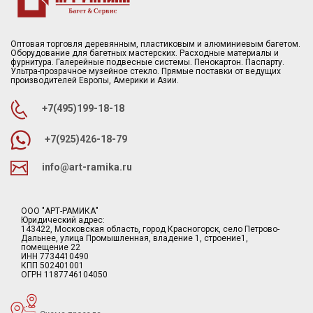
Оптовая торговля деревянным, пластиковым и алюминиевым багетом.
Оборудование для багетных мастерских. Расходные материалы и
фурнитура. Галерейные подвесные системы. Пенокартон. Паспарту.
Ультра-прозрачное музейное стекло. Прямые поставки от ведущих
производителей Европы, Америки и Азии.
+7(495)199-18-18
+7(925)426-18-79
info@art-ramika.ru
ООО "АРТ-РАМИКА"
Юридический адрес:
143422, Московская область, город Красногорск, село Петрово-
Дальнее, улица Промышленная, владение 1, строение1,
помещение 22
ИНН 7734410490
КПП 502401001
ОГРН 1187746104050