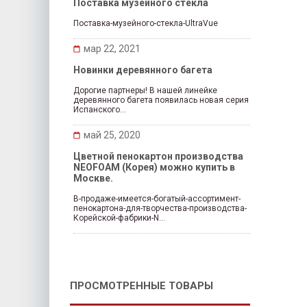
Поставка музейного стекла
Поставка-музейного-стекла-UltraVue
мар 22, 2021
Новинки деревянного багета
Дорогие партнеры! В нашей линейке
деревянного багета появилась новая серия
Испанского...
май 25, 2020
Цветной пенокартон производства
NEOFOAM (Корея) можно купить в
Москве.
В-продаже-имеется-богатый-ассортимент-
пенокартона-для-творчества-производства-
Корейской-фабрики-N...
ПРОСМОТРЕННЫЕ ТОВАРЫ