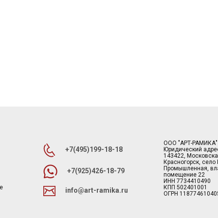
ООО "АРТ-РАМИКА"
+7(495)199-18-18
Юридический адре
143422, Московска
Красногорск, село
Промышленная, вла
+7(925)426-18-79
помещение 22
ИНН 7734410490
е
КПП 502401001
info@art-ramika.ru
ОГРН 11877461040