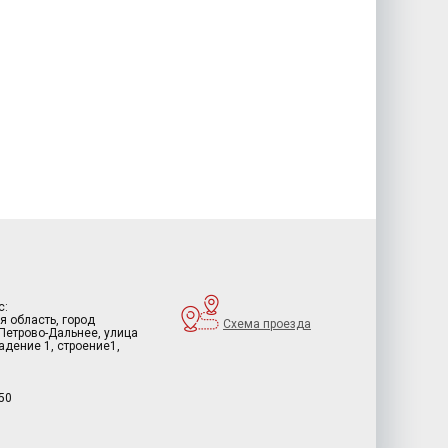
с:
я область, город
Схема проезда
 Петрово-Дальнее, улица
дение 1, строение1,
50