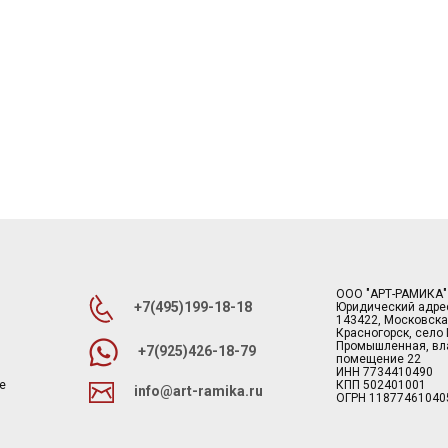
ООО "АРТ-РАМИКА"
+7(495)199-18-18
Юридический адре
143422, Московска
Красногорск, село
Промышленная, вла
+7(925)426-18-79
помещение 22
ИНН 7734410490
е
КПП 502401001
info@art-ramika.ru
ОГРН 11877461040