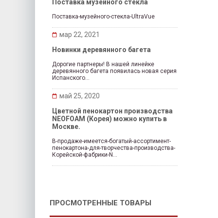
Поставка музейного стекла
Поставка-музейного-стекла-UltraVue
мар 22, 2021
Новинки деревянного багета
Дорогие партнеры! В нашей линейке
деревянного багета появилась новая серия
Испанского...
май 25, 2020
Цветной пенокартон производства
NEOFOAM (Корея) можно купить в
Москве.
В-продаже-имеется-богатый-ассортимент-
пенокартона-для-творчества-производства-
Корейской-фабрики-N...
ПРОСМОТРЕННЫЕ ТОВАРЫ