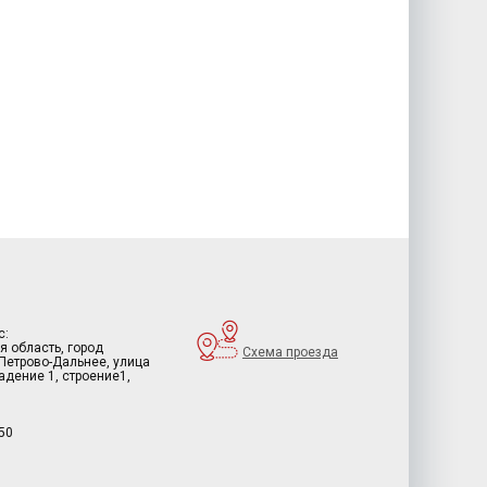
с:
я область, город
Схема проезда
 Петрово-Дальнее, улица
дение 1, строение1,
50