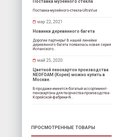
Поставка музейного стекла
Поставка-музейного-стекла-UltraVue
мар 22, 2021
Новинки деревянного багета
Дорогие партнеры! В нашей линейке
деревянного багета появилась новая серия
Испанского...
май 25, 2020
Цветной пенокартон производства
NEOFOAM (Корея) можно купить в
Москве.
В-продаже-имеется-богатый-ассортимент-
пенокартона-для-творчества-производства-
Корейской-фабрики-N...
ПРОСМОТРЕННЫЕ ТОВАРЫ