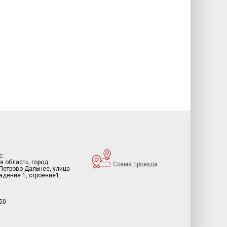
с:
я область, город
Схема проезда
 Петрово-Дальнее, улица
дение 1, строение1,
50