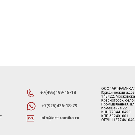
ООО "АРТ-РАМИКА"
+7(495)199-18-18
Юридический адре
143422, Московска
Красногорск, село
Промышленная, вла
+7(925)426-18-79
помещение 22
ИНН 7734410490
е
КПП 502401001
info@art-ramika.ru
ОГРН 11877461040