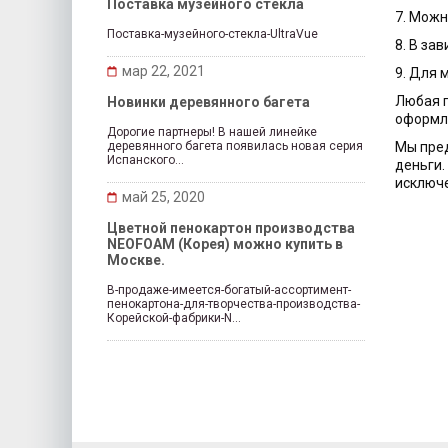
Поставка музейного стекла
7. Можн
Поставка-музейного-стекла-UltraVue
8. В за
мар 22, 2021
9. Для 
Любая г
Новинки деревянного багета
оформля
Дорогие партнеры! В нашей линейке
деревянного багета появилась новая серия
Мы пред
Испанского...
деньги.
исключе
май 25, 2020
Цветной пенокартон производства
NEOFOAM (Корея) можно купить в
Москве.
В-продаже-имеется-богатый-ассортимент-
пенокартона-для-творчества-производства-
Корейской-фабрики-N...