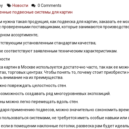
 by
Новости
0 Comments
м нужна такая продукция, как подвеска для картин, заказать ее 
с проверенными поставщиками, которые занимаются производство
ирном ассортименте;
етствующим установленным стандартам качества;
ые соответствуют заявленным техническим характеристикам.
ности
а картин в Москве используется достаточно часто, так как ее можн
тах, торговых центрах. Чтобы понять то, почему стоит приобрести
ь внимание на их преимущества.
ужно повреждать целостность стен.
 возможность создавать ряд многоуровневых экспозиций.
ины можно легко перемещать вдоль стен.
одаря применению подвесов, можно значительно сэкономить время
ы пользоваться системами, не требуется иметь особые навыки или 
 если в помещении наклонные потолки, развеска рам будет идеаль