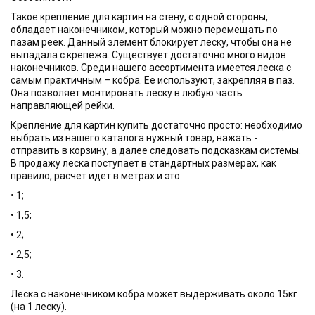
Такое крепление для картин на стену, с одной стороны,
обладает наконечником, который можно перемещать по
пазам реек. Данный элемент блокирует леску, чтобы она не
выпадала с крепежа. Существует достаточно много видов
наконечников. Среди нашего ассортимента имеется леска с
самым практичным – кобра. Ее используют, закрепляя в паз.
Она позволяет монтировать леску в любую часть
направляющей рейки.
Крепление для картин купить достаточно просто: необходимо
выбрать из нашего каталога нужный товар, нажать -
отправить в корзину, а далее следовать подсказкам системы.
В продажу леска поступает в стандартных размерах, как
правило, расчет идет в метрах и это:
• 1;
• 1,5;
• 2;
• 2,5;
• 3.
Леска с наконечником кобра может выдерживать около 15кг
(на 1 леску).